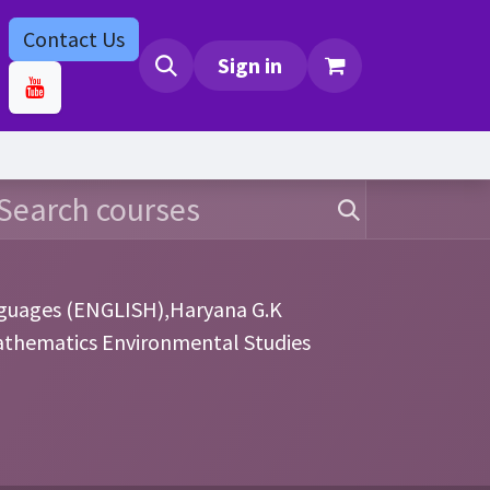
Contact Us
bs
Contact us
Sign in
guages (ENGLISH),Haryana G.K
Mathematics Environmental Studies