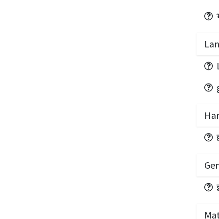
Lan
Har
Gen
Mat