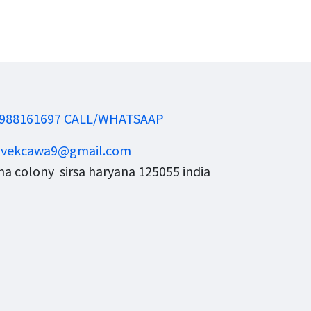
988161697 CALL/WHATSAAP
ivekcawa9@gmail.com
a colony sirsa haryana 125055 india