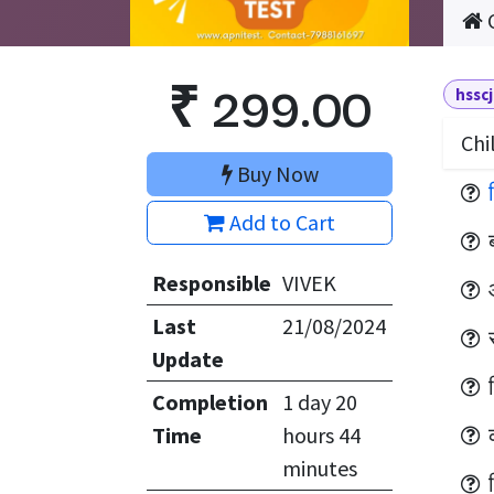
₹
299.00
hssc
Chi
Buy Now
Add to Cart
Responsible
VIVEK
Last
21/08/2024
Update
Completion
1 day 20
Time
hours 44
minutes