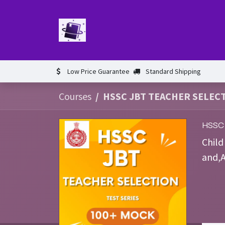
Skip to Content
Home
Book
Events​
Test 
Low Price Guarantee
Standard Shipping
Courses
HSSC JBT TEACHER SELECT
HSSC
Chil
and,A