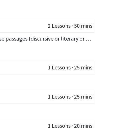
2
Lessons
·
50 mins
Language Comprehension Questions: Two unseen prose passages (discursive or literary or narrative or scientific) with question on comprehension
1
Lessons
·
25 mins
1
Lessons
·
25 mins
1
Lessons
·
20 mins