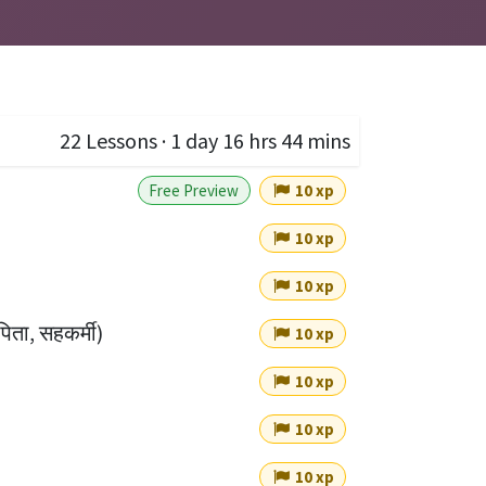
22
Lessons
·
1 day 16 hrs 44 mins
Free Preview
10 xp
10 xp
10 xp
िता, सहकर्मी)
10 xp
10 xp
10 xp
10 xp