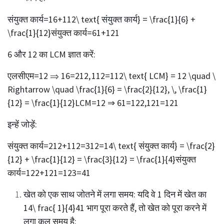
संयुक्त कार्य=16+112\ text{ संयुक्त कार्य} = \frac{1}{6} +
\frac{1}{12}संयुक्त कार्य=61​+121
6 और 12 का LCM ज्ञात करें:
एलसीएम=12 ⇒ 16=212, 112=112\ text{ LCM} = 12 \quad \
Rightarrow \quad \frac{1}{6} = \frac{2}{12}, \, \frac{1}
{12} = \frac{1}{12}LCM=12 ⇒ 61​=122​,121​=121
इन्हें जोड़ें:
संयुक्त कार्य=212+112=312=14\ text{ संयुक्त कार्य} = \frac{2}
{12} + \frac{1}{12} = \frac{3}{12} = \frac{1}{4}संयुक्त
कार्य=122​+121​=123​=41
खेत को एक साथ जोतने में लगा समय: यदि वे 1 दिन में खेत का
14\ frac{ 1}{4}41​ भाग पूरा करते हैं, तो खेत को पूरा करने में
लगा कुल समय है: